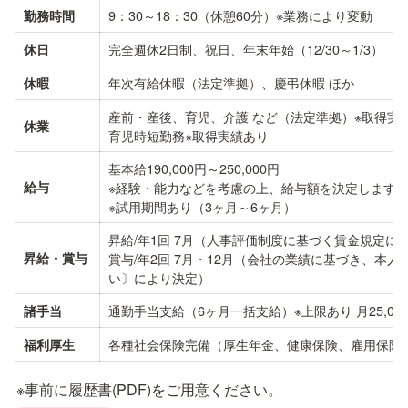
9：30～18：30（休憩60分）※業務により変動
勤務時間
完全週休2日制、祝日、年末年始（12/30～1/3）
休日
年次有給休暇（法定準拠）、慶弔休暇 ほか
休暇
産前・産後、育児、介護 など（法定準拠）※取得実績
休業
育児時短勤務※取得実績あり
基本給190,000円～250,000円

給与
※経験・能力などを考慮の上、給与額を決定します。
※試用期間あり（3ヶ月～6ヶ月）
昇給/年1回 7月（人事評価制度に基づく賃金規定によ
昇給・賞与
賞与/年2回 7月・12月（会社の業績に基づき、本
い〕により決定）
通勤手当支給（6ヶ月一括支給）※上限あり 月25,00
諸手当
各種社会保険完備（厚生年金、健康保険、雇用保険
福利厚生
※事前に履歴書(PDF)をご用意ください。