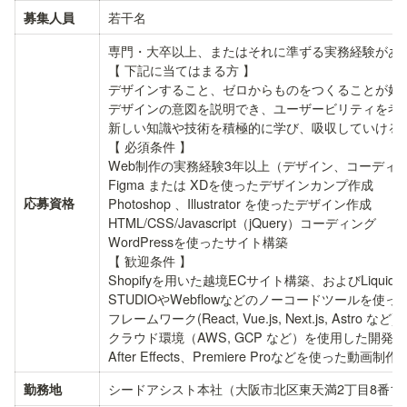
若干名
募集人員
専門・大卒以上、またはそれに準ずる実務経験がある
【 下記に当てはまる方 】

デザインすること、ゼロからものをつくることが好き
デザインの意図を説明でき、ユーザービリティを考慮
新しい知識や技術を積極的に学び、吸収していける⽅
【 必須条件 】

Web制作の実務経験3年以上（デザイン、コーディン
Figma または XDを使ったデザインカンプ作成

応募資格
Photoshop 、Illustrator を使ったデザイン作成

HTML/CSS/Javascript（jQuery）コーディング

WordPressを使ったサイト構築

【 歓迎条件 】

Shopifyを用いた越境ECサイト構築、およびLiqui
STUDIOやWebflowなどのノーコードツールを使っ
フレームワーク(React, Vue.js, Next.js, Ast
クラウド環境（AWS, GCP など）を使用した開発経
After Effects、Premiere Proなどを使った動画制
シードアシスト本社（大阪市北区東天満2丁目8番1
勤務地